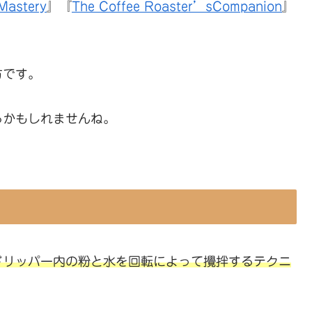
Mastery
』『
The Coffee Roaster’sCompanion
』
方です。
るかもしれませんね。
ドリッパー内の粉と水を回転によって攪拌するテクニ