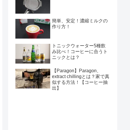
簡単、安定！濃縮ミルクの
作り方！
トニックウォーター5種飲
み比べ！コーヒーに合うト
ニックとは？
【Paragon】Paragon、
extract chillingとは？家で真
似する方法！【コーヒー抽
出】