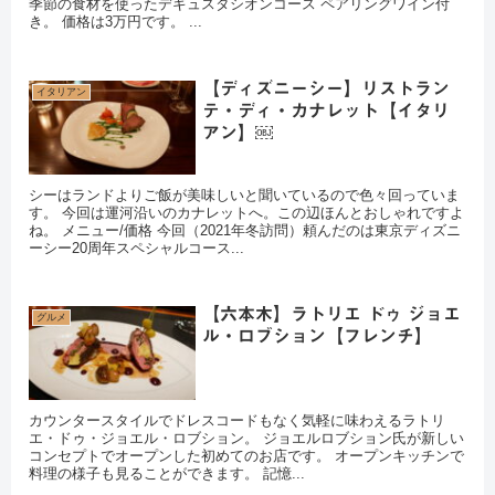
季節の食材を使ったデギュスタシオンコース ペアリングワイン付
き。 価格は3万円です。 ...
【ディズニーシー】リストラン
イタリアン
テ・ディ・カナレット【イタリ
アン】￼
シーはランドよりご飯が美味しいと聞いているので色々回っていま
す。 今回は運河沿いのカナレットへ。この辺ほんとおしゃれですよ
ね。 メニュー/価格 今回（2021年冬訪問）頼んだのは東京ディズニ
ーシー20周年スペシャルコース...
【六本木】ラトリエ ドゥ ジョエ
グルメ
ル・ロブション【フレンチ】
カウンタースタイルでドレスコードもなく気軽に味わえるラトリ
エ・ドゥ・ジョエル・ロブション。 ジョエルロブション氏が新しい
コンセプトでオープンした初めてのお店です。 オープンキッチンで
料理の様子も見ることができます。 記憶...