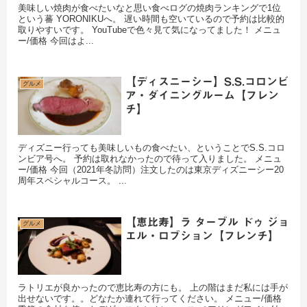
美味しい焼肉が食べたいなと思い食べログの焼肉ランキングで1位
という蕃 YORONIKUへ。 遅い時間も空いているので予約は比較的
取りやすいです。 YouTubeで色々見て気になってました！ メニュ
ー/価格 今回はよ...
【ディスニーシー】S.S.コロンビ
グルメ
ア・ダイニングルーム【フレン
チ】
ディズニー行っても美味しいもの食べたい、ということでS.S.コロ
ンビア号へ。 予約は取れなかったので待って入りました。 メニュ
ー/価格 今回（2021年冬訪問）注文したのは東京ディズニーシー20
周年スペシャルコース。 ...
【恵比寿】ラ ターブル ドゥ ジョ
グルメ
エル・ロブション【フレンチ】
ラトリエが良かったので恵比寿の方にも。 上の階はまだ私には手が
出せないです。。どなたか連れて行ってください。 メニュー/価格