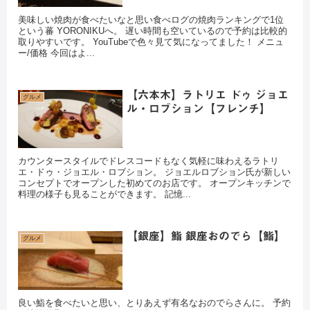
美味しい焼肉が食べたいなと思い食べログの焼肉ランキングで1位
という蕃 YORONIKUへ。 遅い時間も空いているので予約は比較的
取りやすいです。 YouTubeで色々見て気になってました！ メニュ
ー/価格 今回はよ...
【六本木】ラトリエ ドゥ ジョエ
グルメ
ル・ロブション【フレンチ】
カウンタースタイルでドレスコードもなく気軽に味わえるラトリ
エ・ドゥ・ジョエル・ロブション。 ジョエルロブション氏が新しい
コンセプトでオープンした初めてのお店です。 オープンキッチンで
料理の様子も見ることができます。 記憶...
【銀座】鮨 銀座おのでら【鮨】
グルメ
良い鮨を食べたいと思い、とりあえず有名なおのでらさんに。 予約