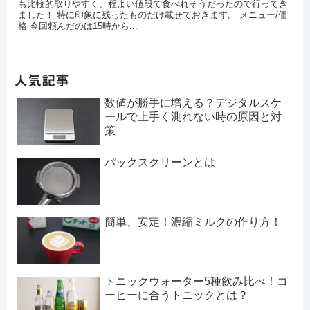
も比較的取りやすく、程よい値段で食べれそうだったので行ってき
ました！ 特に印象に残ったものだけ載せておきます。 メニュー/価
格 今回頼んだのは15時から...
人気記事
数値が勝手に増える？デジタルスケ
ールで上手く測れない時の原因と対
策
パックスクリーンとは
簡単、安定！濃縮ミルクの作り方！
トニックウォーター5種飲み比べ！コ
ーヒーに合うトニックとは？