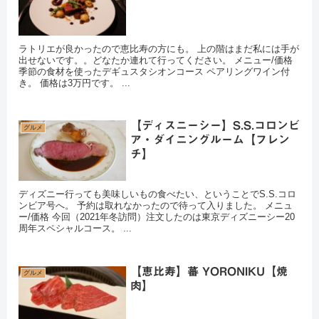
ラトリエが良かったので恵比寿の方にも。 上の階はまだ私には手が
出せないです。。どなたか連れて行ってください。 メニュー/価格
季節の食材を使ったデギュスタシオンコース ペアリングワイン付
き。 価格は3万円です。 ...
【ディスニーシー】S.S.コロンビ
グルメ
ア・ダイニングルーム【フレン
チ】
ディズニー行っても美味しいもの食べたい、ということでS.S.コロ
ンビア号へ。 予約は取れなかったので待って入りました。 メニュ
ー/価格 今回（2021年冬訪問）注文したのは東京ディズニーシー20
周年スペシャルコース。 ...
【恵比寿】蕃 YORONIKU【焼
グルメ
肉】