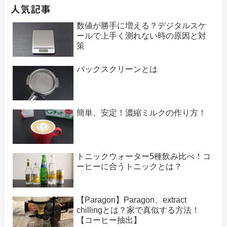
人気記事
数値が勝手に増える？デジタルスケ
ールで上手く測れない時の原因と対
策
パックスクリーンとは
簡単、安定！濃縮ミルクの作り方！
トニックウォーター5種飲み比べ！コ
ーヒーに合うトニックとは？
【Paragon】Paragon、extract
chillingとは？家で真似する方法！
【コーヒー抽出】