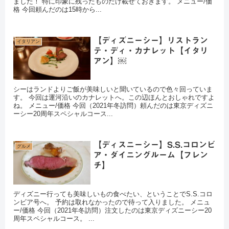
ました！ 特に印象に残ったものだけ載せておきます。 メニュー/価
格 今回頼んだのは15時から...
【ディズニーシー】リストラン
イタリアン
テ・ディ・カナレット【イタリ
アン】￼
シーはランドよりご飯が美味しいと聞いているので色々回っていま
す。 今回は運河沿いのカナレットへ。この辺ほんとおしゃれですよ
ね。 メニュー/価格 今回（2021年冬訪問）頼んだのは東京ディズニ
ーシー20周年スペシャルコース...
【ディスニーシー】S.S.コロンビ
グルメ
ア・ダイニングルーム【フレン
チ】
ディズニー行っても美味しいもの食べたい、ということでS.S.コロ
ンビア号へ。 予約は取れなかったので待って入りました。 メニュ
ー/価格 今回（2021年冬訪問）注文したのは東京ディズニーシー20
周年スペシャルコース。 ...