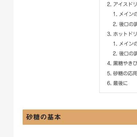
アイスド
メイン
後口の
ホットド
メイン
後口の
黒糖やき
砂糖の応
最後に
砂糖の基本