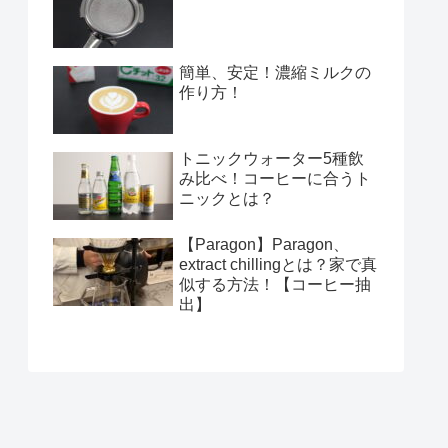
簡単、安定！濃縮ミルクの
作り方！
トニックウォーター5種飲
み比べ！コーヒーに合うト
ニックとは？
【Paragon】Paragon、
extract chillingとは？家で真
似する方法！【コーヒー抽
出】