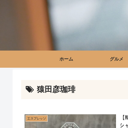
ホーム
グルメ
猿田彦珈琲
【
エスプレッソ
シ