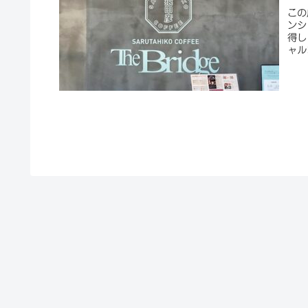
この
ンシ
得し
ャル