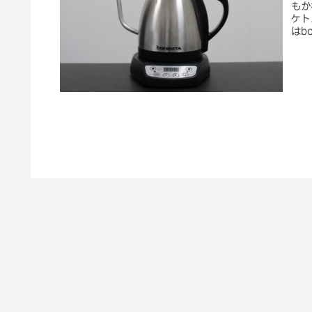
もか
ケト
はb