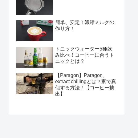
簡単、安定！濃縮ミルクの
作り方！
トニックウォーター5種飲
み比べ！コーヒーに合うト
ニックとは？
【Paragon】Paragon、
extract chillingとは？家で真
似する方法！【コーヒー抽
出】